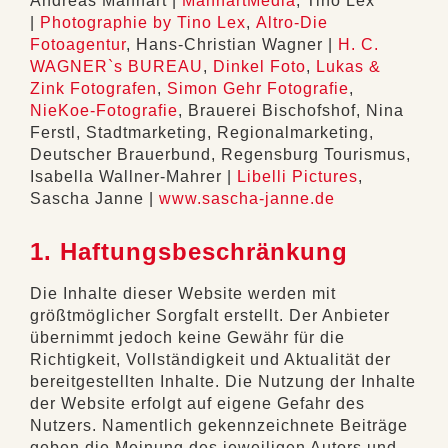
Andreas Manhart |
ManhartMedia
, Tino Lex
|
Photographie by Tino Lex
,
Altro-Die
Fotoagentur
, Hans-Christian Wagner |
H. C.
WAGNER`s BUREAU
,
Dinkel Foto
,
Lukas &
Zink Fotografen
,
Simon Gehr Fotografie
,
NieKoe-Fotografie
, Brauerei Bischofshof, Nina
Ferstl, Stadtmarketing, Regionalmarketing,
Deutscher Brauerbund, Regensburg Tourismus,
Isabella Wallner-Mahrer |
Libelli Pictures
,
Sascha Janne |
www.sascha-janne.de
1. Haftungsbeschränkung
Die Inhalte dieser Website werden mit
größtmöglicher Sorgfalt erstellt. Der Anbieter
übernimmt jedoch keine Gewähr für die
Richtigkeit, Vollständigkeit und Aktualität der
bereitgestellten Inhalte. Die Nutzung der Inhalte
der Website erfolgt auf eigene Gefahr des
Nutzers. Namentlich gekennzeichnete Beiträge
geben die Meinung des jeweiligen Autors und