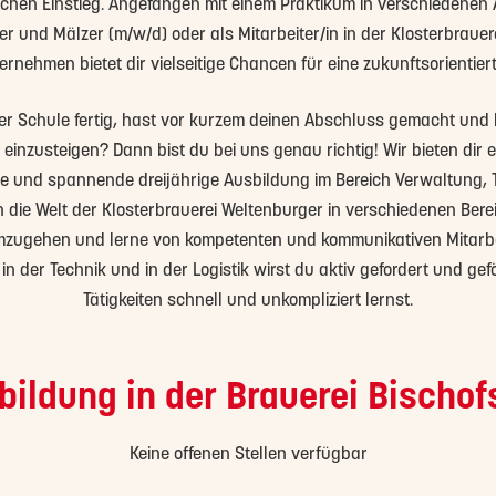
ichen Einstieg. Angefangen mit einem Praktikum in verschiedenen 
r und Mälzer (m/w/d) oder als Mitarbeiter/in in der Klosterbraue
rnehmen bietet dir vielseitige Chancen für eine zukunftsorientiert
er Schule fertig, hast vor kurzem deinen Abschluss gemacht und b
einzusteigen? Dann bist du bei uns genau richtig! Wir bieten dir e
 und spannende dreijährige Ausbildung im Bereich Verwaltung, Te
 die Welt der Klosterbrauerei Weltenburger in verschiedenen Berei
mzugehen und lerne von kompetenten und kommunikativen Mitarbei
n der Technik und in der Logistik wirst du aktiv gefordert und gef
Tätigkeiten schnell und unkompliziert lernst.
bildung in der Brauerei Bischof
Keine offenen Stellen verfügbar