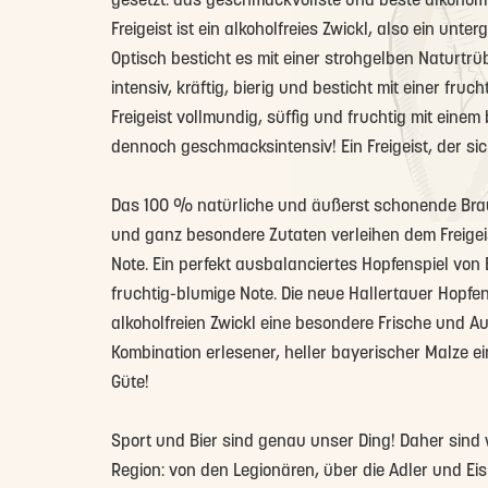
gesetzt: das geschmackvollste und beste alkoholfr
Freigeist ist ein alkoholfreies Zwickl, also ein unter
Optisch besticht es mit einer strohgelben Naturtr
intensiv, kräftig, bierig und besticht mit einer fru
Freigeist vollmundig, süffig und fruchtig mit eine
dennoch geschmacksintensiv! Ein Freigeist, der si
Das 100 % natürliche und äußerst schonende Bra
und ganz besondere Zutaten verleihen dem Freigeis
Note. Ein perfekt ausbalanciertes Hopfenspiel von
fruchtig-blumige Note. Die neue Hallertauer Hopfe
alkoholfreien Zwickl eine besondere Frische und Au
Kombination erlesener, heller bayerischer Malze ei
Güte!
Sport und Bier sind genau unser Ding! Daher sind w
Region: von den Legionären, über die Adler und E