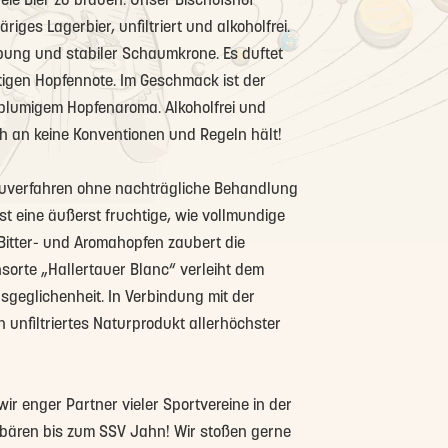
eie Bier zu brauen. Unser Bischofshof
gäriges Lagerbier, unfiltriert und alkoholfrei.
übung und stabiler Schaumkrone. Es duftet
chtigen Hopfennote. Im Geschmack ist der
m blumigem Hopfenaroma. Alkoholfrei und
ch an keine Konventionen und Regeln hält!
uverfahren ohne nachträgliche Behandlung
t eine äußerst fruchtige, wie vollmundige
 Bitter- und Aromahopfen zaubert die
nsorte „Hallertauer Blanc“ verleiht dem
sgeglichenheit. In Verbindung mit der
n unfiltriertes Naturprodukt allerhöchster
ir enger Partner vieler Sportvereine in der
isbären bis zum SSV Jahn! Wir stoßen gerne